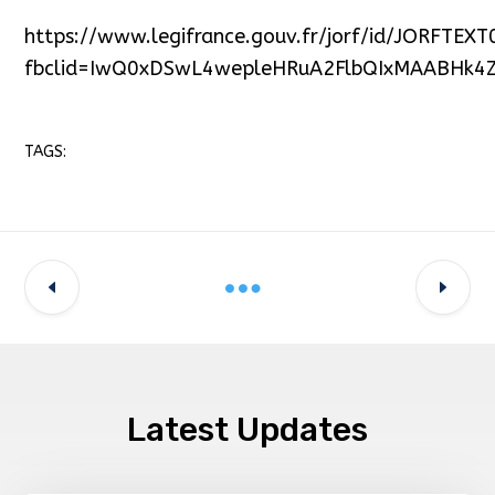
https://www.legifrance.gouv.fr/jorf/id/JORFTE
fbclid=IwQ0xDSwL4wepleHRuA2FlbQIxMAABHk4Z
TAGS:
Latest Updates